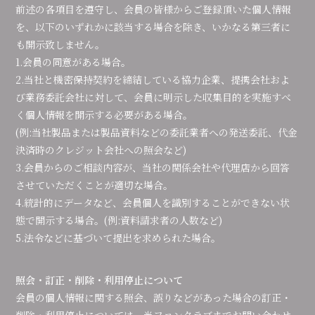
前述の各項目を遵守し、会員の皆様からご登録頂いた個人情報
を、以下のいずれかに該当する場合を除き、いかなる第三者に
も開示致しません。
1.会員の同意がある場合。
2.当社と機密保持契約を締結している協力企業、提携会社およ
び業務委託会社に対して、会員に明示した収集目的を実施すべ
く個人情報を開示する必要がある場合。
(例:当社製品または製品資料などの委託業者への発送委託、代金
決済時のクレジット会社への照会など)
3.会員からのご相談内容が、当社の関係会社や代理店から回答
させていただくことが適切な場合。
4.統計的にデータなど、会員個人を識別することができない状
態で開示する場合。(例:資料請求者の人数など)
5.法令などに基づいて提出を求められた場合。
照会・訂正・削除・利用停止について
会員の個人情報に関する照会、誤りなどがあった場合の訂正・