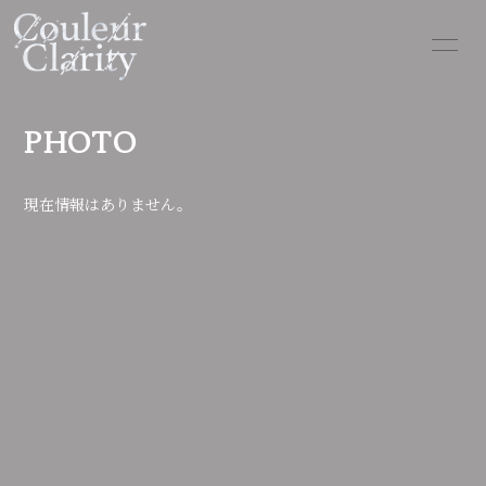
HOME
INFORMATION
PHOTO
SCHEDULE
PROFILE
現在情報はありません。
VIDEO
DISCOGRAPHY
BLOG
MOVIE
PHOTO
Q&A
GOODS
CONTACT