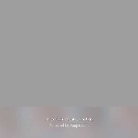
会員登録
ログイン
© Couleur Clarity ,
Fan+Kit
Powered by Fanplus.inc